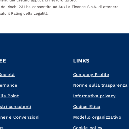
enti del Credito applicano nel loro lavoro.
dei rischi 231 ha consentito ad Auxilia Finance S.p.A. di ottenere
to il Rating della Legalità.
EE
LINKS
Società
Company Profile
ernance
Norme sulla trasparenza
lia Point
Informativa privacy
stri consulenti
Codice Etico
tner e Convenzioni
Modello organizzativo
ws
Cookie policy