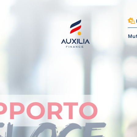

Mut