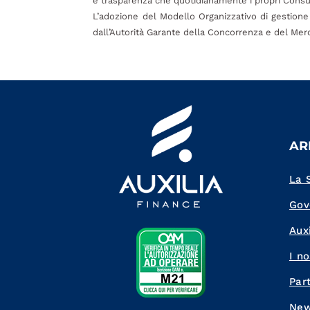
e trasparenza che quotidianamente i propri Consul
L’adozione del Modello Organizzativo di gestione 
dall’Autorità Garante della Concorrenza e del Merca
AR
La 
Gov
Auxi
I no
Par
Ne