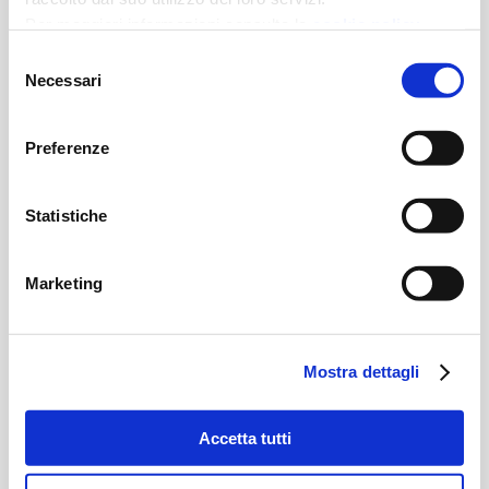
Per maggiori informazioni consulta la
cookie policy
Selezione
Sede Catania
Necessari
del
consenso
Preferenze
Indirizzo

Statistiche
Corso Sicilia, 64A, 95131 Catania
Marketing
Telefono

Mostra dettagli
+39 095 2939.553
Accetta tutti