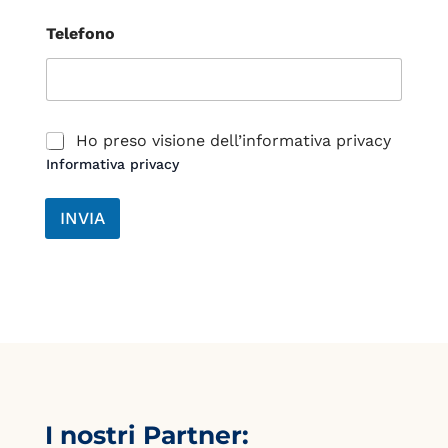
Telefono
C
Ho preso visione dell’informativa privacy
a
Informativa privacy
s
e
l
INVIA
l
e
d
i
S
p
u
n
t
a
*
I nostri Partner: