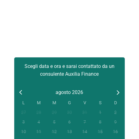
Scegli data e ora e sarai contattato da un
consulente Auxilia Finance
agosto 2026
L
M
M
G
V
S
D
27
28
29
30
31
1
2
3
4
5
6
7
8
9
10
11
12
13
14
15
16