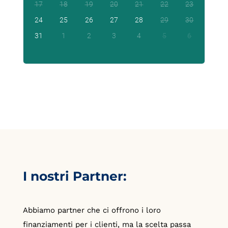
17
18
19
20
21
22
23
24
25
26
27
28
29
30
31
1
2
3
4
5
6
I nostri Partner:
Abbiamo partner che ci offrono i loro
finanziamenti per i clienti, ma la scelta passa