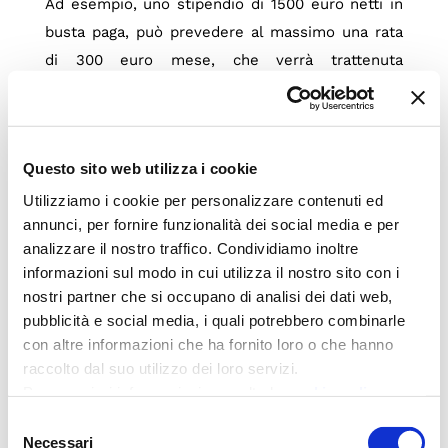
Ad esempio, uno stipendio di 1500 euro netti in
busta paga, può prevedere al massimo una rata
di 300 euro mese, che verrà trattenuta
direttamente dal datore di lavoro. La ragione
della facilità di accesso alla cessione del quinto
consiste proprio nel fatto che il prestito è
Questo sito web utilizza i cookie
garantito dal reddito mensile del contraente. Le
rate di rimborso sono infatti trattenute
Utilizziamo i cookie per personalizzare contenuti ed
annunci, per fornire funzionalità dei social media e per
direttamente sulla busta paga o sulla pensione
analizzare il nostro traffico. Condividiamo inoltre
dal datore di lavoro o dall’Inps.
informazioni sul modo in cui utilizza il nostro sito con i
nostri partner che si occupano di analisi dei dati web,
Nell’importo delle rate di rimborso è, inoltre,
pubblicità e social media, i quali potrebbero combinarle
compresa un’assicurazione, che garantisce la
con altre informazioni che ha fornito loro o che hanno
banca da eventuali rischi di perdita dell’impiego
raccolto dal suo utilizzo dei loro servizi.
o di vita del contraente. La polizza rischio
Per maggiori informazioni consulta la
cookie policy
impiego prevede per la compagnia assicurativa il
Selezione
diritto di rivalsa nei confronti del cliente per gli
Necessari
del