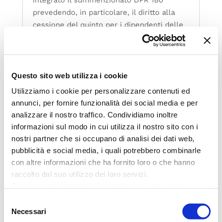
prevedendo, in particolare, il diritto alla
cessione del quinto per i dipendenti delle
aziende private e per i pensionati.
Le principali differenze rispetto al presito
personale sono:
Questo sito web utilizza i cookie
l’importo della rata: nel caso della
Utilizziamo i cookie per personalizzare contenuti ed
cessione del quinto, è pari al massimo
annunci, per fornire funzionalità dei social media e per
ad un quinto dello stipendio o della
analizzare il nostro traffico. Condividiamo inoltre
pensione; nel caso del prestito
informazioni sul modo in cui utilizza il nostro sito con i
personale, è in funzione dell’importo
nostri partner che si occupano di analisi dei dati web,
concesso e della durata;
pubblicità e social media, i quali potrebbero combinarle
la modalità di rimborso: con la cessione
con altre informazioni che ha fornito loro o che hanno
del quinto, ogni mese, la rata viene
raccolto dal suo utilizzo dei loro servizi.
detratta dallo stipendio o dalla pensione
Per maggiori informazioni consulta la
cookie policy
direttamente dall’azienda o dall’Ente
Selezione
Pensionistico; con il prestito personale,
Necessari
del