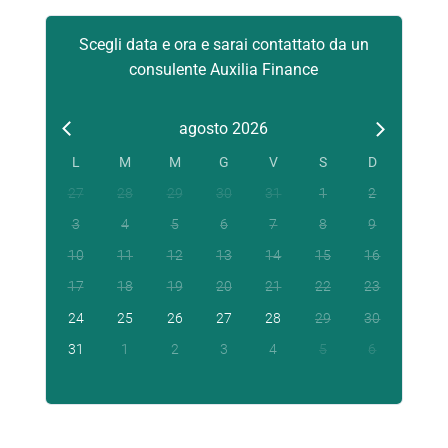
Scegli data e ora e sarai contattato da un
consulente Auxilia Finance
agosto 2026
L
M
M
G
V
S
D
27
28
29
30
31
1
2
3
4
5
6
7
8
9
10
11
12
13
14
15
16
17
18
19
20
21
22
23
24
25
26
27
28
29
30
31
1
2
3
4
5
6