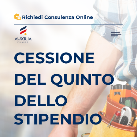

Richiedi Consulenza Online
CESSIONE
DEL QUINTO
DELLO
STIPENDIO