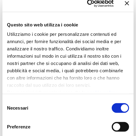
Nuovo Auxilia Point Giugliano in
Questo sito web utilizza i cookie
Campania
Utilizziamo i cookie per personalizzare contenuti ed
07/05/2026
annunci, per fornire funzionalità dei social media e per
analizzare il nostro traffico. Condividiamo inoltre
Auxilia Finance e BNL BNP Paribas a
informazioni sul modo in cui utilizza il nostro sito con i
Maranello: premiati i top performer
nostri partner che si occupano di analisi dei dati web,
2025
pubblicità e social media, i quali potrebbero combinarle
21/04/2026
con altre informazioni che ha fornito loro o che hanno
raccolto dal suo utilizzo dei loro servizi.
Per maggiori informazioni consulta la
cookie policy
Selezione
Necessari
del
consenso
Rating della Legalità
Preferenze