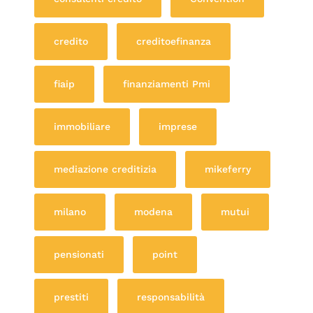
credito
creditoefinanza
fiaip
finanziamenti Pmi
immobiliare
imprese
mediazione creditizia
mikeferry
milano
modena
mutui
pensionati
point
prestiti
responsabilità