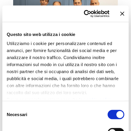
Questo sito web utilizza i cookie
Utilizziamo i cookie per personalizzare contenuti ed
annunci, per fornire funzionalità dei social media e per
analizzare il nostro traffico. Condividiamo inoltre
Nuovo Auxilia Point ad
informazioni sul modo in cui utilizza il nostro sito con i
Afragola
nostri partner che si occupano di analisi dei dati web,
pubblicità e social media, i quali potrebbero combinarle
Giu 5, 2025
|
Auxilia Finance News
con altre informazioni che ha fornito loro o che hanno
Inaugurato il nuovo Auxilia Point ad Afragola: un
raccolto dal suo utilizzo dei loro servizi.
presidio di fiducia al servizio del territorio In
Per maggiori informazioni consulta la
cookie policy
settimana è stato inaugurato il nuovo Auxilia...
Selezione
LEGGI TUTTO
Necessari
del
consenso