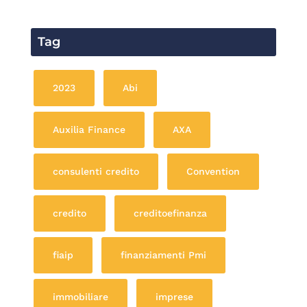
Tag
2023
Abi
Auxilia Finance
AXA
consulenti credito
Convention
credito
creditoefinanza
fiaip
finanziamenti Pmi
immobiliare
imprese