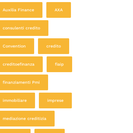
Auxilia Finance
AXA
consulenti credito
Convention
credito
creditoefinanza
fiaip
finanziamenti Pmi
immobiliare
imprese
mediazione creditizia