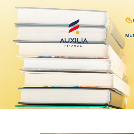

Mut