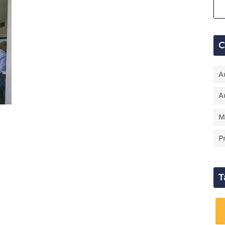
C
A
A
M
Pr
T