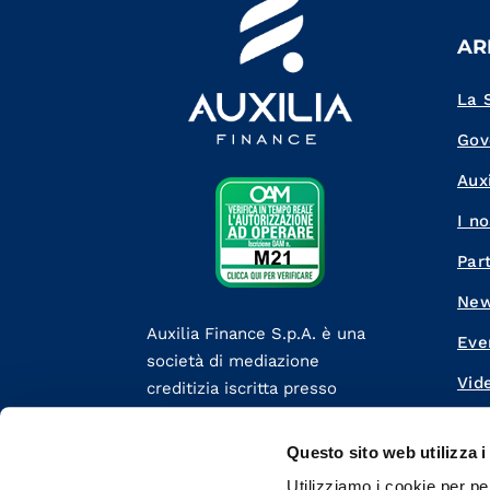
AR
La 
Gov
Auxi
I no
Par
Ne
Auxilia Finance S.p.A. è una
Eve
società di mediazione
Vid
creditizia iscritta presso
l’OAM, Organismo degli Agenti
Lav
e dei Mediatori, al numero M21
Questo sito web utilizza i
Con
del 12 dicembre 2012.
Utilizziamo i cookie per pe