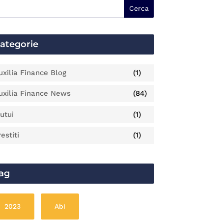
ategorie
uxilia Finance Blog
(1)
uxilia Finance News
(84)
utui
(1)
estiti
(1)
ag
2023
Abi