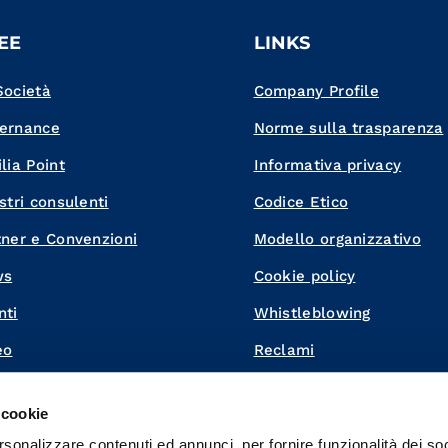
EE
LINKS
Società
Company Profile
ernance
Norme sulla trasparenza
lia Point
Informativa privacy
stri consulenti
Codice Etico
tner e Convenzioni
Modello organizzativo
ws
Cookie policy
nti
Whistleblowing
eo
Reclami
ora con noi
 cookie
tatti
rsonalizzare contenuti ed annunci, per fornire funzionalità dei soc