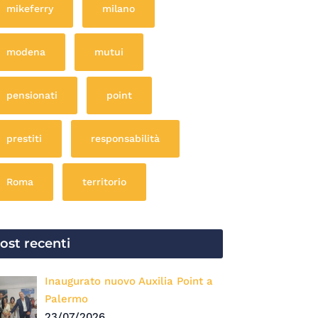
mikeferry
milano
modena
mutui
pensionati
point
prestiti
responsabilità
Roma
territorio
ost recenti
Inaugurato nuovo Auxilia Point a
Palermo
23/07/2026