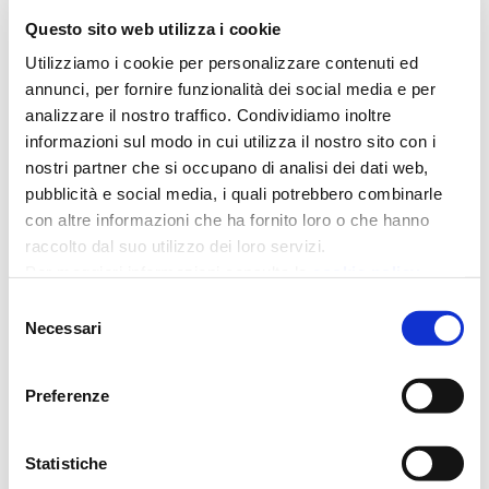
Post recenti
Questo sito web utilizza i cookie
Utilizziamo i cookie per personalizzare contenuti ed
Inaugurato nuovo Auxilia Point a
annunci, per fornire funzionalità dei social media e per
Palermo
analizzare il nostro traffico. Condividiamo inoltre
23/07/2026
informazioni sul modo in cui utilizza il nostro sito con i
nostri partner che si occupano di analisi dei dati web,
Convention 2026: “ONE. Una Rete,
pubblicità e social media, i quali potrebbero combinarle
un Traguardo, una Visione” Auxilia
con altre informazioni che ha fornito loro o che hanno
Finance celebra 15 anni di crescita,
raccolto dal suo utilizzo dei loro servizi.
Per maggiori informazioni consulta la
cookie policy
innovazione e persone
24/06/2026
Selezione
Necessari
del
Nuova sede Auxilia Point Pomezia
consenso
14/05/2026
Preferenze
Nuovo Auxilia Point Giugliano in
Statistiche
Campania