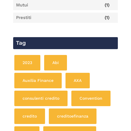
Mutui
(1)
Prestiti
(1)
Tag
2023
Abi
Auxilia Finance
AXA
consulenti credito
Convention
credito
creditoefinanza