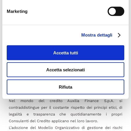
07/05/2026
Marketing
Auxilia Finance e BNL BNP Paribas a
Maranello: premiati i top performer
2025
Mostra dettagli
21/04/2026
Accetta tutti
Accetta selezionati
Rating della Legalità
Rifiuta
Nel mondo del credito Auxilia Finance S.p.A. si
contraddistingue per il costante rispetto dei principi etici, di
legalità e trasparenza che quotidianamente i propri
Consulenti del Credito applicano nel loro lavoro.
L’adozione del Modello Organizzativo di gestione dei rischi