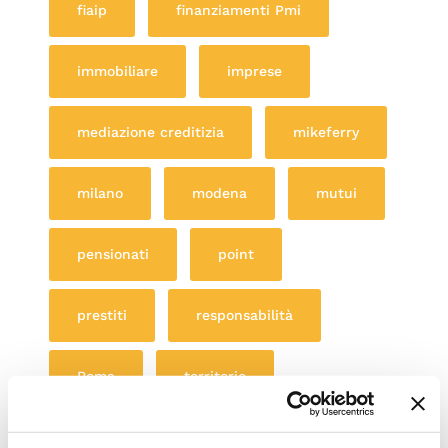
fiaip
finanziamenti Pmi
immobiliare
imprese
mediazione creditizia
mikeferry
milano
modena
mutui
pensionati
point
prestiti
responsabilità
Roma
territorio