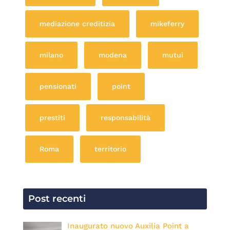
mediazione creditizia
mikeferry
milano
modena
mutui
pensionati
point
prestiti
responsabilità
Roma
territorio
Post recenti
Inaugurato nuovo Auxilia Point a