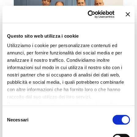
Questo sito web utilizza i cookie
Utilizziamo i cookie per personalizzare contenuti ed
annunci, per fornire funzionalità dei social media e per
analizzare il nostro traffico. Condividiamo inoltre
Nuovo Auxilia Point ad
informazioni sul modo in cui utilizza il nostro sito con i
Afragola
nostri partner che si occupano di analisi dei dati web,
pubblicità e social media, i quali potrebbero combinarle
Giu 5, 2025
|
Auxilia Finance News
con altre informazioni che ha fornito loro o che hanno
Inaugurato il nuovo Auxilia Point ad Afragola: un
raccolto dal suo utilizzo dei loro servizi.
presidio di fiducia al servizio del territorio In
Per maggiori informazioni consulta la
cookie policy
settimana è stato inaugurato il nuovo Auxilia...
Selezione
LEGGI TUTTO
Necessari
del
consenso