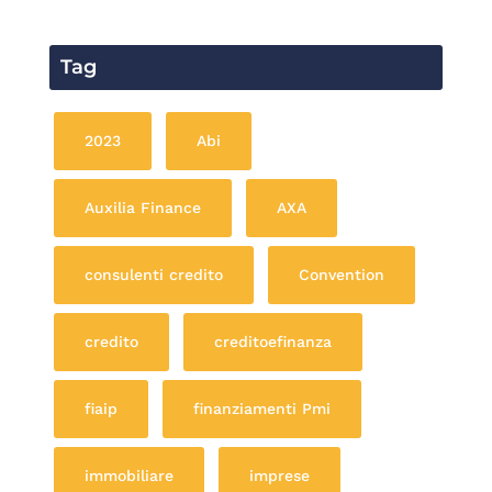
Tag
2023
Abi
Auxilia Finance
AXA
consulenti credito
Convention
credito
creditoefinanza
fiaip
finanziamenti Pmi
immobiliare
imprese