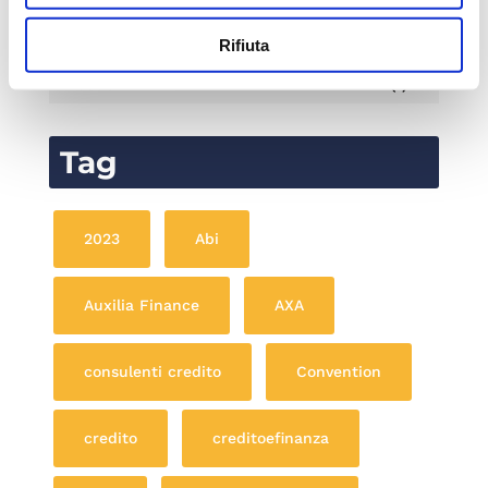
Mutui
(1)
Rifiuta
Prestiti
(1)
Tag
2023
Abi
Auxilia Finance
AXA
consulenti credito
Convention
credito
creditoefinanza