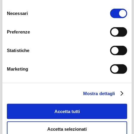
Selezione
Necessari
del
consenso
Preferenze
Statistiche
Marketing
Mostra dettagli
Categorie
Accetta tutti
Auxilia Finance Blog
(1)
Accetta selezionati
Auxilia Finance News
(84)