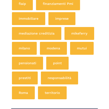
fiaip
finanziamenti Pmi
immobiliare
imprese
mediazione creditizia
mikeferry
milano
modena
mutui
pensionati
point
prestiti
responsabilità
Roma
territorio