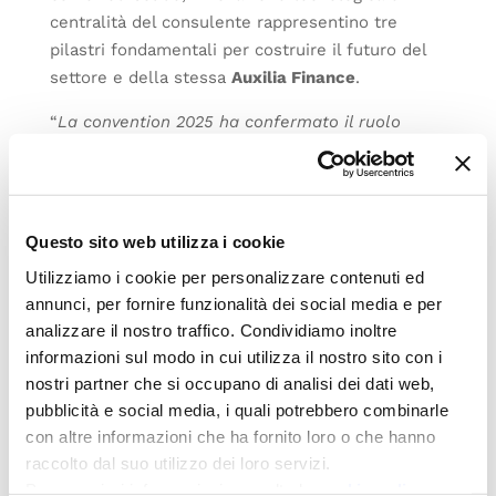
centralità del consulente rappresentino tre
pilastri fondamentali per costruire il futuro del
settore e della stessa
Auxilia Finance
.
“
La convention 2025 ha confermato il ruolo
dell’azienda come player di riferimento nella
mediazione creditizia, capace di coniugare
innovazione digitale, coesione territoriale ed
ecosistema dei servizi. Auxilia Finance non è
Questo sito web utilizza i cookie
soltanto un’impresa di consulenza creditizia, ma
Utilizziamo i cookie per personalizzare contenuti ed
un’organizzazione che cresce insieme alle
annunci, per fornire funzionalità dei social media e per
persone, pronta a trasformare ogni
analizzare il nostro traffico. Condividiamo inoltre
cambiamento in un’opportunità e ogni traguardo
informazioni sul modo in cui utilizza il nostro sito con i
in un nuovo punto di partenza
”, ha concluso
Gian
nostri partner che si occupano di analisi dei dati web,
Battista Baccarini
.
pubblicità e social media, i quali potrebbero combinarle
con altre informazioni che ha fornito loro o che hanno
Fonte: https://www.simplybiz.eu/convention-
raccolto dal suo utilizzo dei loro servizi.
auxilia-finance-2025-highlight-evento/
Per maggiori informazioni consulta la
cookie policy