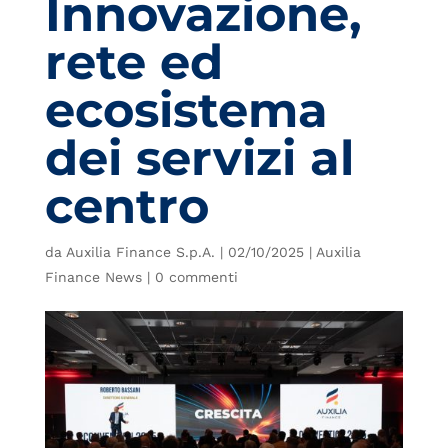
Innovazione,
rete ed
ecosistema
dei servizi al
centro
da
Auxilia Finance S.p.A.
|
02/10/2025
|
Auxilia
Finance News
|
0 commenti