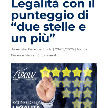
Legalità con il
punteggio di
“due stelle e
un più”
da
Auxilia Finance S.p.A.
|
23/05/2025
|
Auxilia
Finance News
|
0 commenti