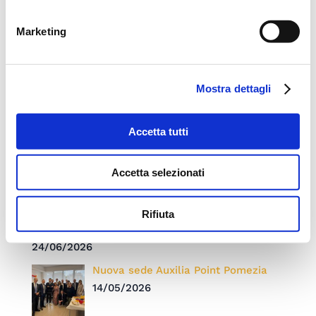
Roma
territorio
Marketing
Post recenti
Mostra dettagli
Inaugurato nuovo Auxilia Point a
Palermo
Accetta tutti
23/07/2026
Accetta selezionati
Convention 2026: “ONE. Una Rete,
un Traguardo, una Visione” Auxilia
Finance celebra 15 anni di crescita,
Rifiuta
innovazione e persone
24/06/2026
Nuova sede Auxilia Point Pomezia
14/05/2026