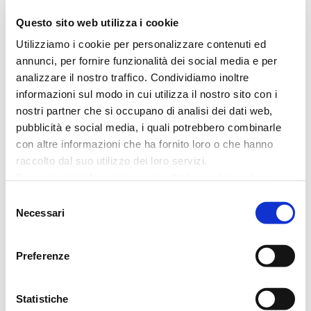
credito
creditoefinanza
Questo sito web utilizza i cookie
Utilizziamo i cookie per personalizzare contenuti ed
annunci, per fornire funzionalità dei social media e per
fiaip
finanziamenti Pmi
analizzare il nostro traffico. Condividiamo inoltre
informazioni sul modo in cui utilizza il nostro sito con i
immobiliare
imprese
nostri partner che si occupano di analisi dei dati web,
pubblicità e social media, i quali potrebbero combinarle
con altre informazioni che ha fornito loro o che hanno
mediazione creditizia
mikeferry
raccolto dal suo utilizzo dei loro servizi.
Per maggiori informazioni consulta la
cookie policy
milano
modena
mutui
Selezione
Necessari
del
pensionati
point
consenso
Preferenze
prestiti
responsabilità
Statistiche