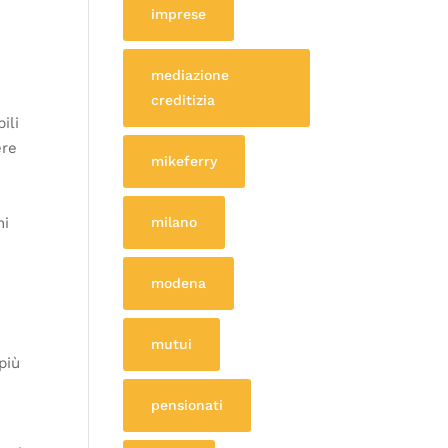
imprese
mediazione
creditizia
ili
ere
mikeferry
milano
ni
modena
mutui
più
pensionati