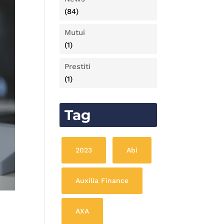
(84)
Mutui
(1)
Prestiti
(1)
Tag
2023
Abi
Auxilia Finance
AXA