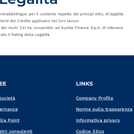
raddistingue per il costante rispetto dei principi etici, di legalità
enti del Credito applicano nel loro lavoro.
dei rischi 231 ha consentito ad Auxilia Finance S.p.A. di ottenere
to il Rating della Legalità.
EE
LINKS
Società
Company Profile
ernance
Norme sulla trasparenza
lia Point
Informativa privacy
stri consulenti
Codice Etico