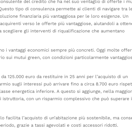
 consulente del credito che ha nel suo ventaglio di offerte i m
esto tipo di consulenza permette ai clienti di navigare tra l
soluzione finanziaria più vantaggiosa per le loro esigenze. Un
 acquirenti verso le offerte più vantaggiose, aiutandoli a otte
 e a scegliere gli interventi di riqualificazione che aumentano
no i vantaggi economici sempre più concreti. Oggi molte offer
oprio sui mutui green, con condizioni particolarmente vantaggio
 125.000 euro da restituire in 25 anni per l’acquisto di un
armio sugli interessi può arrivare fino a circa 8.700 euro rispet
sse energetica inferiore. A questo si aggiunge, nella maggio
i istruttoria, con un risparmio complessivo che può superare 
 facilita l’acquisto di un’abitazione più sostenibile, ma con
riodo, grazie a tassi agevolati e costi accessori ridotti.