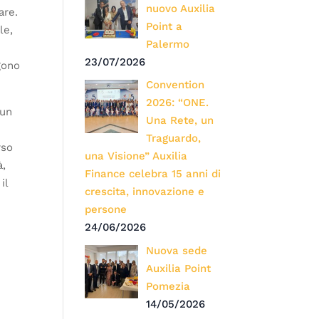
nuovo Auxilia
are.
Point a
le,
Palermo
23/07/2026
ngono
Convention
2026: “ONE.
 un
Una Rete, un
Traguardo,
rso
una Visione” Auxilia
à,
Finance celebra 15 anni di
il
crescita, innovazione e
persone
24/06/2026
Nuova sede
Auxilia Point
Pomezia
14/05/2026