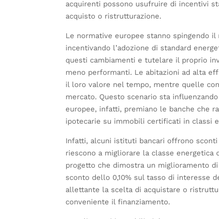
acquirenti possono usufruire di incentivi st
acquisto o ristrutturazione.
Le normative europee stanno spingendo il m
incentivando l’adozione di standard energet
questi cambiamenti e tutelare il proprio i
meno performanti. Le abitazioni ad alta eff
il loro valore nel tempo, mentre quelle con 
mercato. Questo scenario sta influenzando an
europee, infatti, premiano le banche che ra
ipotecarie su immobili certificati in classi
Infatti, alcuni istituti bancari offrono scont
riescono a migliorare la classe energetica 
progetto che dimostra un miglioramento di 
sconto dello 0,10% sul tasso di interesse d
allettante la scelta di acquistare o ristru
conveniente il finanziamento.