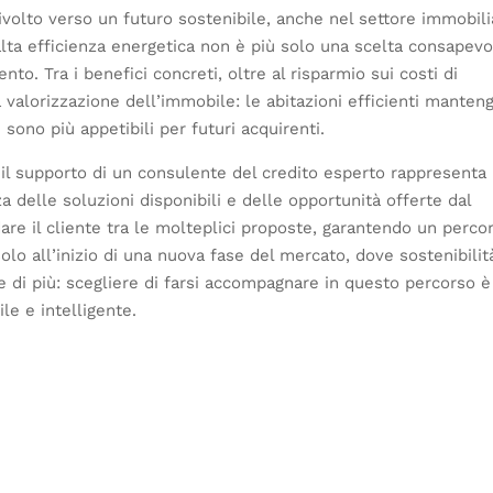
volto verso un futuro sostenibile, anche nel settore immobili
lta efficienza energetica non è più solo una scelta consapevo
to. Tra i benefici concreti, oltre al risparmio sui costi di
 la valorizzazione dell’immobile: le abitazioni efficienti mante
ono più appetibili per futuri acquirenti.
 il supporto di un consulente del credito esperto rappresenta
 delle soluzioni disponibili e delle opportunità offerte dal
dare il cliente tra le molteplici proposte, garantendo un perco
olo all’inizio di una nuova fase del mercato, dove sostenibilit
e di più: scegliere di farsi accompagnare in questo percorso è 
le e intelligente.