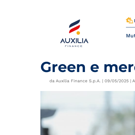

Mut
Green e merc
da
Auxilia Finance S.p.A.
|
09/05/2025
|
A