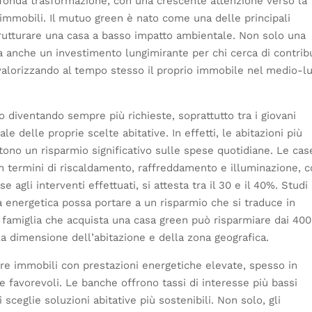
ofonda trasformazione, con una crescente attenzione verso la
i immobili. Il mutuo green è nato come una delle principali
strutturare una casa a basso impatto ambientale. Non solo una
 anche un investimento lungimirante per chi cerca di contrib
valorizzando al tempo stesso il proprio immobile nel medio-l
o diventando sempre più richieste, soprattutto tra i giovani
le delle proprie scelte abitative. In effetti, le abitazioni più
ntono un risparmio significativo sulle spese quotidiane. Le cas
in termini di riscaldamento, raffreddamento e illuminazione, 
 agli interventi effettuati, si attesta tra il 30 e il 40%. Studi
a energetica possa portare a un risparmio che si traduce in
 famiglia che acquista una casa green può risparmiare dai 400
la dimensione dell’abitazione e della zona geografica.
are immobili con prestazioni energetiche elevate, spesso in
e favorevoli. Le banche offrono tassi di interesse più bassi
 sceglie soluzioni abitative più sostenibili. Non solo, gli