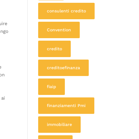
consulenti credito
uire
Convention
ungo
credito
e
creditoefinanza
con
fiaip
 ai
finanziamenti Pmi
immobiliare