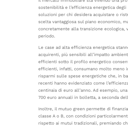
Il mercato immobiliare sta vivendo una pr
sostenibilità e l’efficienza energetica degl
soluzioni per chi desidera acquistare o ri
scelta vantaggiosa sul piano economico, ma
concretamente alla transizione ecologica, 
periodo.
Le case ad alta efficienza energetica stann
acquirenti, più sensibili all’impatto ambienta
efficienti sotto il profilo energetico conse
efficienti, infatti, consumano molto meno 
risparmi sulle spese energetiche che, in base
recenti hanno evidenziato come l’efficienz
centinaia di euro all’anno. Ad esempio, una
700 euro annuali in bolletta, a seconda del
Inoltre, il mutuo green permette di finanzi
classe A o B, con condizioni particolarment
rispetto ai mutui tradizionali, premiando chi