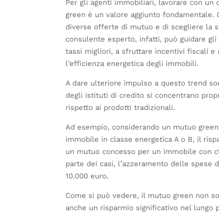
Per gli agenti immobiliari, lavorare con un
green è un valore aggiunto fondamentale. Qu
diverse offerte di mutuo e di scegliere la 
consulente esperto, infatti, può guidare gli
tassi migliori, a sfruttare incentivi fiscali
l’efficienza energetica degli immobili.
A dare ulteriore impulso a questo trend so
degli istituti di credito si concentrano pr
rispetto ai prodotti tradizionali.
Ad esempio, considerando un mutuo green da
immobile in classe energetica A o B, il risp
un mutuo concesso per un immobile con cla
parte dei casi, l’azzeramento delle spese d
10.000 euro.
Come si può vedere, il mutuo green non solo
anche un risparmio significativo nel lungo pe