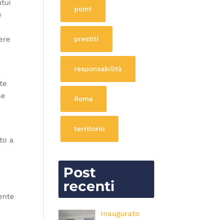
utui
point
e
prestiti
nere
responsabilità
te
se
Roma
territorio
to a
r
i
Post
recenti
sente
Inaugurato