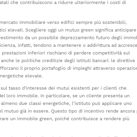
atali che contribuiscono a ridurre ulteriormente i costi di
ercato immobiliare verso edifici sempre più sostenibili,
ici elevati. Scegliere oggi un mutuo green significa anticipare
nvestimento da un possibile deprezzamento futuro degli immob
icienza, infatti, tendono a mantenere o addirittura ad accresc
prestazioni inferiori rischiano di perdere competitività sul
che le politiche creditizie degli istituti bancari: le direttive
fforzano il proprio portafoglio di impieghi attraverso operazio
 energetiche elevate.
i sul tasso d’interesse dei mutui esistenti per i clienti che
del loro immobile. In particolare, se un cliente presenta un
almeno due classi energetiche, l’istituto può applicare uno
el mutuo già in essere. Questo tipo di incentivo rende ancora 
tturare un immobile green, poiché contribuisce a rendere più