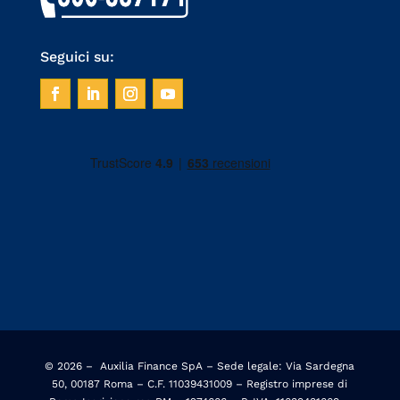
Seguici su:
© 2026 –
Auxilia Finance SpA – Sede legale: Via Sardegna
50, 00187 Roma – C.F. 11039431009 – Registro imprese di