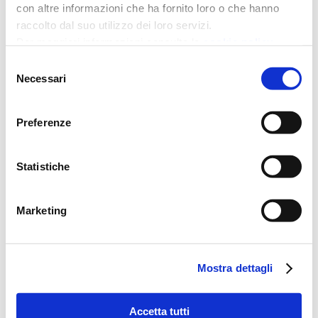
prestiti
responsabilità
con altre informazioni che ha fornito loro o che hanno
raccolto dal suo utilizzo dei loro servizi.
Per maggiori informazioni consulta la
cookie policy
Roma
territorio
Selezione
Necessari
del
consenso
Post recenti
Preferenze
Inaugurato nuovo Auxilia Point a
Palermo
Statistiche
23/07/2026
Marketing
Convention 2026: “ONE. Una Rete,
un Traguardo, una Visione” Auxilia
Finance celebra 15 anni di crescita,
Mostra dettagli
innovazione e persone
24/06/2026
Accetta tutti
Nuova sede Auxilia Point Pomezia