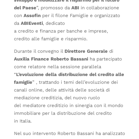
del Paese
”, promosso da
ABI
in collaborazione
con
Assofin
per il filone Famiglie e organizzato
da
ABIEventi
, dedicato
a credito e finanza per banche e imprese,
credito alle famiglie e risparmio.
Durante il convegno il
Direttore
Generale
di
Auxilia
Finance
Roberto
Bassani
ha partecipato
come relatore nella sessione parallela
“
L’evoluzione
della
distribuzione
del credito alle
famiglie
” , trattando i temi dell’evoluzione dei
canali online, delle attività delle società di
mediazione creditizia, del nuovo ruolo
del mediatore creditizio in sinergia con il mondo
immobiliare per la distribuzione del credito
in Italia.
Nel suo intervento Roberto Bassani ha analizzato