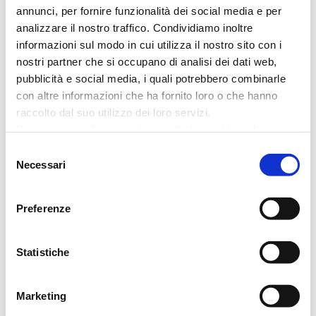
annunci, per fornire funzionalità dei social media e per
analizzare il nostro traffico. Condividiamo inoltre
informazioni sul modo in cui utilizza il nostro sito con i
nostri partner che si occupano di analisi dei dati web,
pubblicità e social media, i quali potrebbero combinarle
con altre informazioni che ha fornito loro o che hanno
raccolto dal suo utilizzo dei loro servizi.
Rating della Legalità
Per maggiori informazioni consulta la
cookie policy
Selezione
Nel mondo del credito Auxilia Finance S.p.A. si
Necessari
contraddistingue per il costante rispetto dei principi etici, di
del
legalità e trasparenza che quotidianamente i propri
consenso
Consulenti del Credito applicano nel loro lavoro.
Preferenze
L’adozione del Modello Organizzativo di gestione dei rischi
231 ha consentito ad Auxilia Finance S.p.A. di ottenere
dall’Autorità Garante della Concorrenza e del Mercato il
Statistiche
Rating della Legalità.
Marketing