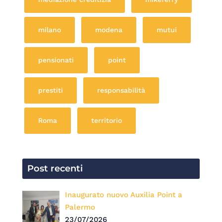
milano
modena
mutui
pensionati
point
prestiti
responsabilità
Roma
territorio
Post recenti
Inaugurato nuovo Auxilia Point a
Palermo
23/07/2026