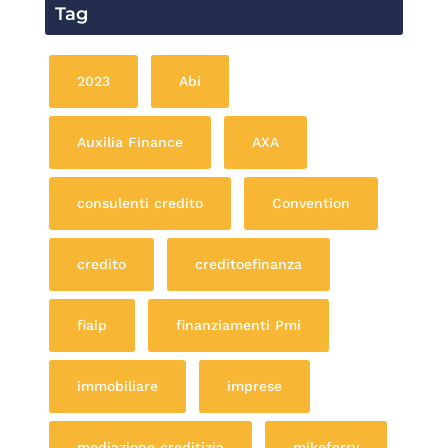
Tag
2023
Abi
Auxilia Finance
AXA
consulenti credito
Convention
credito
creditoefinanza
fiaip
finanziamenti Pmi
immobiliare
imprese
mediazione creditizia
mikeferry