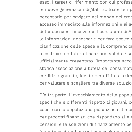
esso, i target di riferimento con cui profess
le nuove generazioni digitali, abituate te
necessarie per navigare nel mondo del credit
accesso immediato alle informazioni e ai se
delle decisioni finanziarie. I consulenti di 
le informazioni necessarie per fare scelte 
pianificazione delle spese e la comprensione
a costruire un futuro finanziario solido e s
ufficialmente presentato l’importante acco
storica associazione a tutela dei consumat
creditizio gratuito, ideato per offrire ai cl
per valutare e scegliere tra diverse soluzion
D’altra parte, l’invecchiamento della popol
specifiche e differenti rispetto ai giovani,
paesi con la popolazione più anziana al 
per prodotti finanziari che rispondano alle 
pensioni e le soluzioni di finanziamento per
è molto vasto ed in continuo aggiornamento