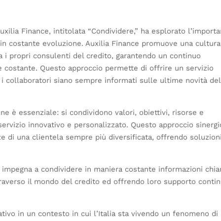
ilia Finance, intitolata “Condividere,” ha esplorato l’import
 in costante evoluzione. Auxilia Finance promuove una cultura
 i propri consulenti del credito, garantendo un continuo
 costante. Questo approccio permette di offrire un servizio
 i collaboratori siano sempre informati sulle ultime novità del
ne è essenziale: si condividono valori, obiettivi, risorse e
rvizio innovativo e personalizzato. Questo approccio sinergi
e di una clientela sempre più diversificata, offrendo soluzion
 si impegna a condividere in maniera costante informazioni chia
raverso il mondo del credito ed offrendo loro supporto conti
ivo in un contesto in cui l’Italia sta vivendo un fenomeno di