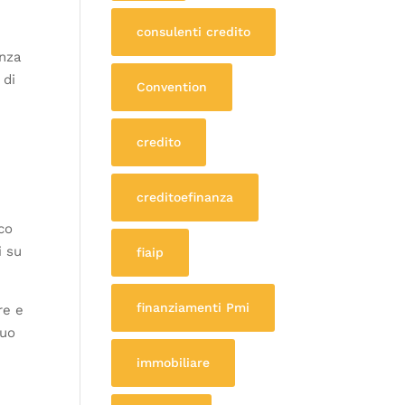
consulenti credito
anza
 di
Convention
credito
creditoefinanza
co
i su
fiaip
finanziamenti Pmi
re e
nuo
immobiliare