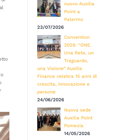
nuovo Auxilia
al
Point a
Palermo
23/07/2026
Convention
2026: “ONE.
i
Una Rete, un
etto
Traguardo,
una Visione” Auxilia
ro
Finance celebra 15 anni di
o
crescita, innovazione e
r
persone
24/06/2026
Nuova sede
Auxilia Point
Pomezia
14/05/2026