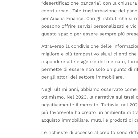
“desertificazione bancaria”, con la chiusura
centri urbani. Tale trasformazione del pan
per Auxilia Finance. Con gli istituti che si r
possono offrire servizi personalizzati e vici
questo spazio per essere sempre più presen
Attraverso la condivisione delle informazion
migliore e più tempestivo sia ai clienti che
rispondere alle esigenze del mercato, forn
permette di essere non solo un punto di ri
per gli attori del settore immobiliare.
Negli ultimi anni, abbiamo osservato come 
ottimismo. Nel 2023, la narrativa sui tassi
negativamente il mercato. Tuttavia, nel 20
più favorevole ha creato un ambiente di tra
acquisto immobiliare, mutui e prodotti di c
Le richieste di accesso al credito sono dif