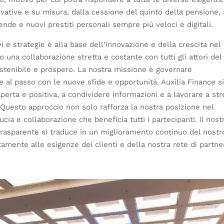
ovative e su misura, dalla cessione del quinto della pensione, 
iende e nuovi prestiti personali sempre più veloci e digitali.
vi e strategie è alla base dell’innovazione e della crescita nel
o una collaborazione stretta e costante con tutti gli attori del
ostenibile e prospero. La nostra missione è governare
 al passo con le nuove sfide e opportunità. Auxilia Finance s
ta e positiva, a condividere informazioni e a lavorare a str
i. Questo approccio non solo rafforza la nostra posizione nel
ia e collaborazione che beneficia tutti i partecipanti. Il nost
rasparente si traduce in un miglioramento continuo del nostr
amente alle esigenze dei clienti e della nostra rete di partne