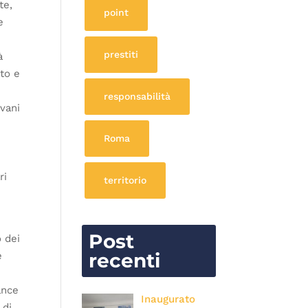
te,
point
e
prestiti
à
rto e
responsabilità
ovani
Roma
ri
territorio
Post
o dei
recenti
e
ance
Inaugurato
 di