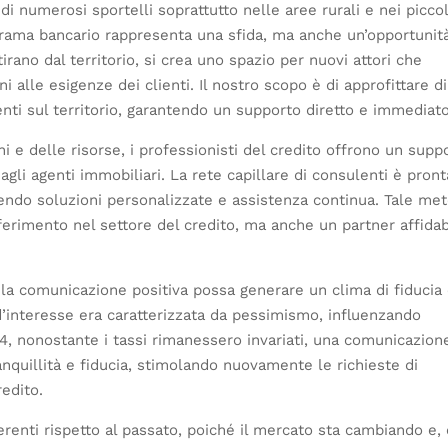
 di numerosi sportelli soprattutto nelle aree rurali e nei piccol
orama bancario rappresenta una sfida, ma anche un’opportunit
itirano dal territorio, si crea uno spazio per nuovi attori che
ni alle esigenze dei clienti. Il nostro scopo è di approfittare di
ti sul territorio, garantendo un supporto diretto e immediato
i e delle risorse, i professionisti del credito offrono un supp
 agli agenti immobiliari. La rete capillare di consulenti è pront
endo soluzioni personalizzate e assistenza continua. Tale me
ferimento nel settore del credito, ma anche un partner affidab
la comunicazione positiva possa generare un clima di fiducia
 d’interesse era caratterizzata da pessimismo, influenzando
24, nonostante i tassi rimanessero invariati, una comunicazion
nquillità e fiducia, stimolando nuovamente le richieste di
redito.
ferenti rispetto al passato, poiché il mercato sta cambiando e,