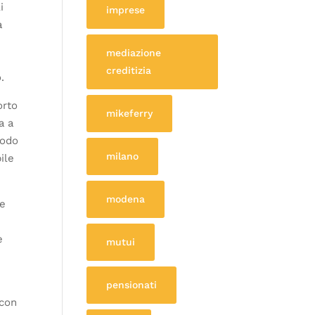
i
imprese
à
mediazione
creditizia
.
orto
mikeferry
a a
todo
milano
ile
modena
 e
e
mutui
pensionati
 con