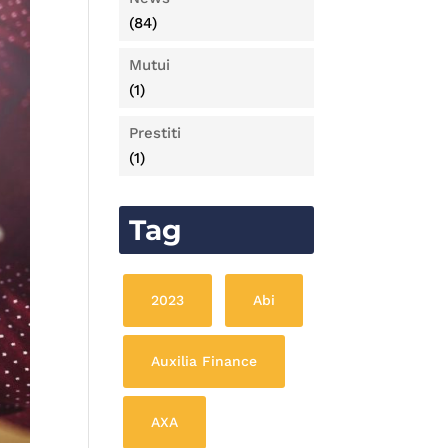
(84)
Mutui
(1)
Prestiti
(1)
Tag
2023
Abi
Auxilia Finance
AXA