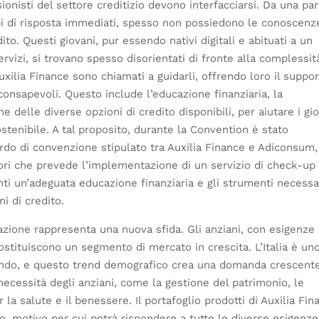
ionisti del settore creditizio devono interfacciarsi. Da una par
mpi di risposta immediati, spesso non possiedono le conoscenz
o. Questi giovani, pur essendo nativi digitali e abituati a un
rvizi, si trovano spesso disorientati di fronte alla complessit
Auxilia Finance sono chiamati a guidarli, offrendo loro il suppo
consapevoli. Questo include l’educazione finanziaria, la
 delle diverse opzioni di credito disponibili, per aiutare i gi
ostenibile. A tal proposito, durante la Convention è stato
rdo di convenzione stipulato tra Auxilia Finance e Adiconsum,
ori che prevede l’implementazione di un servizio di check-up
ienti un’adeguata educazione finanziaria e gli strumenti necessa
i di credito.
azione rappresenta una nuova sfida. Gli anziani, con esigenze
 costituiscono un segmento di mercato in crescita. L’Italia è un
mondo, e questo trend demografico crea una domanda crescent
necessità degli anziani, come la gestione del patrimonio, le
 la salute e il benessere. Il portafoglio prodotti di Auxilia Fin
, motivo per cui potrà rispondere a tutte le diverse esigenze