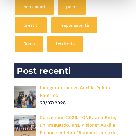
pensionati
point
prestiti
responsabilità
Roma
territorio
Post recenti
Inaugurato nuovo Auxilia Point a
Palermo
23/07/2026
Convention 2026: “ONE. Una Rete,
un Traguardo, una Visione” Auxilia
Finance celebra 15 anni di crescita,