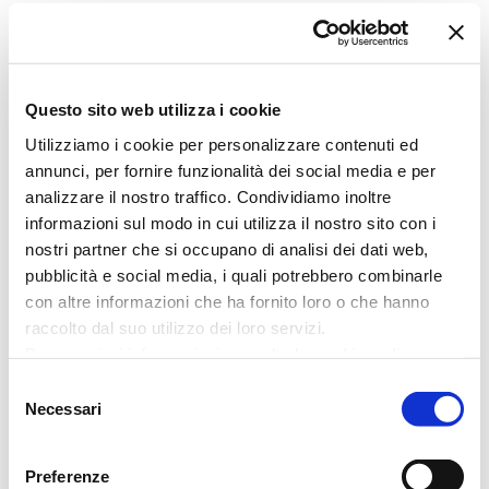
Categorie
Questo sito web utilizza i cookie
Utilizziamo i cookie per personalizzare contenuti ed
annunci, per fornire funzionalità dei social media e per
Auxilia Finance Blog
(1)
analizzare il nostro traffico. Condividiamo inoltre
Auxilia Finance News
(84)
informazioni sul modo in cui utilizza il nostro sito con i
nostri partner che si occupano di analisi dei dati web,
Mutui
(1)
pubblicità e social media, i quali potrebbero combinarle
con altre informazioni che ha fornito loro o che hanno
Prestiti
(1)
raccolto dal suo utilizzo dei loro servizi.
Per maggiori informazioni consulta la
cookie policy
Tag
Selezione
Necessari
del
consenso
2023
Abi
Preferenze