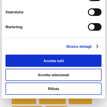
Auxilia Finance
AXA
Statistiche
consulenti credito
Convention
Marketing
credito
creditoefinanza
Mostra dettagli
fiaip
finanziamenti Pmi
Accetta tutti
immobiliare
imprese
Accetta selezionati
mediazione creditizia
mikeferry
Rifiuta
milano
modena
mutui