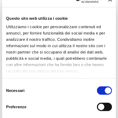
consulenti credito
Convention
Questo sito web utilizza i cookie
Utilizziamo i cookie per personalizzare contenuti ed
credito
creditoefinanza
annunci, per fornire funzionalità dei social media e per
analizzare il nostro traffico. Condividiamo inoltre
fiaip
finanziamenti Pmi
informazioni sul modo in cui utilizza il nostro sito con i
nostri partner che si occupano di analisi dei dati web,
pubblicità e social media, i quali potrebbero combinarle
immobiliare
imprese
con altre informazioni che ha fornito loro o che hanno
raccolto dal suo utilizzo dei loro servizi.
mediazione creditizia
mikeferry
Per maggiori informazioni consulta la
cookie policy
Selezione
Necessari
del
milano
modena
mutui
consenso
Preferenze
pensionati
point