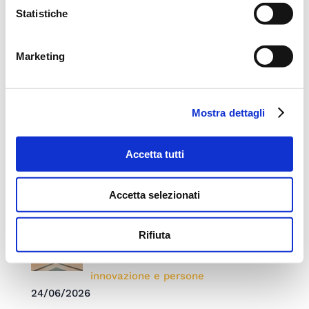
Statistiche
prestiti
responsabilità
Marketing
Roma
territorio
Post recenti
Mostra dettagli
Accetta tutti
Inaugurato nuovo Auxilia Point a
Palermo
23/07/2026
Accetta selezionati
Convention 2026: “ONE. Una Rete,
Rifiuta
un Traguardo, una Visione” Auxilia
Finance celebra 15 anni di crescita,
innovazione e persone
24/06/2026