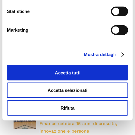
Statistiche
prestiti
responsabilità
Marketing
Roma
territorio
Mostra dettagli
Post recenti
Accetta tutti
Inaugurato nuovo Auxilia Point a
Palermo
Accetta selezionati
23/07/2026
Rifiuta
Convention 2026: “ONE. Una Rete,
un Traguardo, una Visione” Auxilia
Finance celebra 15 anni di crescita,
innovazione e persone