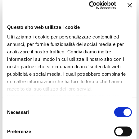
Auxilia Finance
AXA
consulenti credito
Convention
Questo sito web utilizza i cookie
Utilizziamo i cookie per personalizzare contenuti ed
credito
creditoefinanza
annunci, per fornire funzionalità dei social media e per
analizzare il nostro traffico. Condividiamo inoltre
informazioni sul modo in cui utilizza il nostro sito con i
fiaip
finanziamenti Pmi
nostri partner che si occupano di analisi dei dati web,
pubblicità e social media, i quali potrebbero combinarle
immobiliare
imprese
con altre informazioni che ha fornito loro o che hanno
raccolto dal suo utilizzo dei loro servizi.
Per maggiori informazioni consulta la
cookie policy
mediazione creditizia
mikeferry
Selezione
Necessari
del
milano
modena
mutui
consenso
Preferenze
pensionati
point