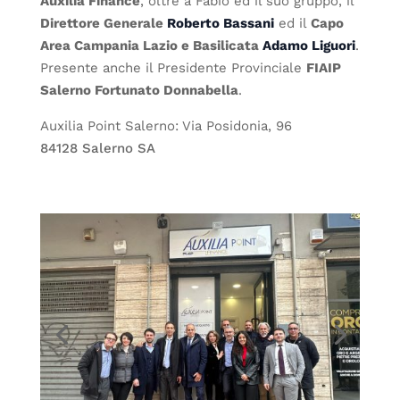
Auxilia Finance
, oltre a Fabio ed il suo gruppo, il
Direttore Generale
Roberto Bassani
ed il
Capo
Area Campania Lazio e Basilicata
Adamo Liguori
.
Presente anche il Presidente Provinciale
FIAIP
Salerno Fortunato Donnabella
.
Auxilia Point Salerno:
Via Posidonia, 96
84128 Salerno SA