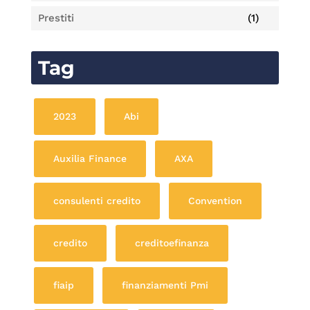
Prestiti
(1)
Tag
2023
Abi
Auxilia Finance
AXA
consulenti credito
Convention
credito
creditoefinanza
fiaip
finanziamenti Pmi