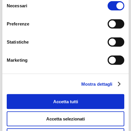
Necessari
del
Inaugurato nuovo Auxilia Point a
consenso
Palermo
23/07/2026
Preferenze
Convention 2026: “ONE. Una Rete,
Statistiche
un Traguardo, una Visione” Auxilia
Finance celebra 15 anni di crescita,
innovazione e persone
Marketing
24/06/2026
Nuova sede Auxilia Point Pomezia
14/05/2026
Mostra dettagli
Accetta tutti
Nuovo Auxilia Point Giugliano in
Campania
07/05/2026
Accetta selezionati