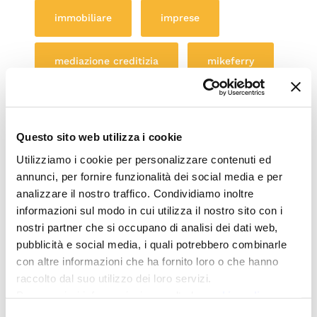
immobiliare
imprese
mediazione creditizia
mikeferry
milano
modena
mutui
Questo sito web utilizza i cookie
pensionati
point
Utilizziamo i cookie per personalizzare contenuti ed
annunci, per fornire funzionalità dei social media e per
prestiti
responsabilità
analizzare il nostro traffico. Condividiamo inoltre
informazioni sul modo in cui utilizza il nostro sito con i
nostri partner che si occupano di analisi dei dati web,
Roma
territorio
pubblicità e social media, i quali potrebbero combinarle
con altre informazioni che ha fornito loro o che hanno
raccolto dal suo utilizzo dei loro servizi.
Post recenti
Per maggiori informazioni consulta la
cookie policy
Selezione