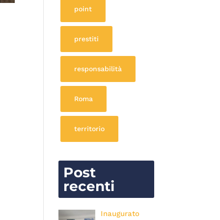
point
prestiti
responsabilità
Roma
territorio
Post
recenti
Inaugurato