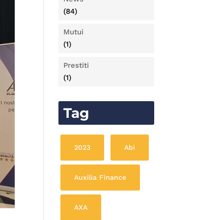
(84)
Mutui
(1)
Prestiti
(1)
Tag
2023
Abi
Auxilia Finance
AXA