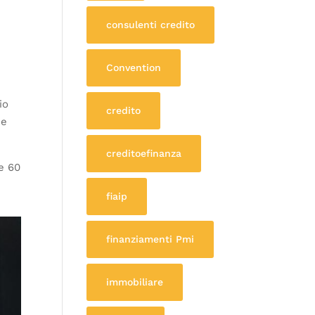
consulenti credito
Convention
io
credito
 e
creditoefinanza
re 60
fiaip
finanziamenti Pmi
immobiliare