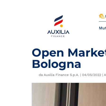

Mut
Open Market
Bologna
da
Auxilia Finance S.p.A.
|
04/05/2022
|
A