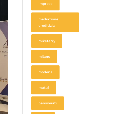
imprese
mediazione
creditizia
mikeferry
milano
modena
mutui
pensionati