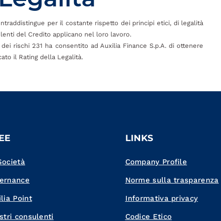
raddistingue per il costante rispetto dei principi etici, di legalità
enti del Credito applicano nel loro lavoro.
dei rischi 231 ha consentito ad Auxilia Finance S.p.A. di ottenere
to il Rating della Legalità.
EE
LINKS
Società
Company Profile
ernance
Norme sulla trasparenza
lia Point
Informativa privacy
stri consulenti
Codice Etico