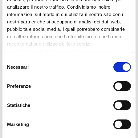
analizzare il nostro traffico. Condividiamo inoltre
mediazione creditizia
mikeferry
informazioni sul modo in cui utilizza il nostro sito con i
nostri partner che si occupano di analisi dei dati web,
pubblicità e social media, i quali potrebbero combinarle
milano
modena
mutui
con altre informazioni che ha fornito loro o che hanno
raccolto dal suo utilizzo dei loro servizi.
pensionati
point
Per maggiori informazioni consulta la
cookie policy
Selezione
prestiti
responsabilità
Necessari
del
consenso
Roma
territorio
Preferenze
Statistiche
Post recenti
Marketing
Inaugurato nuovo Auxilia Point a
Palermo