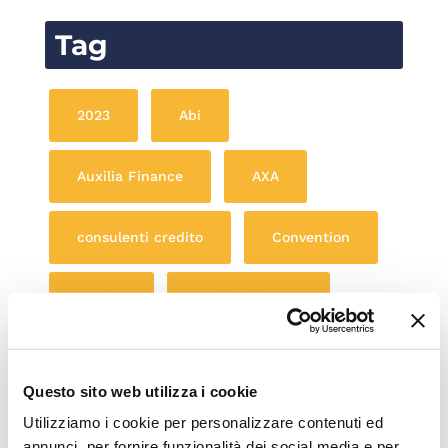
Tag
2023
Abi
Auxilia Finance
AXA
consulenti credito
Convention
credito
creditoefinanza
fiaip
finanziamenti Pmi
Questo sito web utilizza i cookie
immobiliare
imprese
Utilizziamo i cookie per personalizzare contenuti ed
annunci, per fornire funzionalità dei social media e per