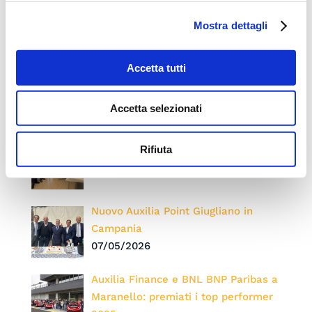
23/07/2026
Mostra dettagli
Convention 2026: “ONE. Una Rete,
Accetta tutti
un Traguardo, una Visione” Auxilia
Finance celebra 15 anni di crescita,
innovazione e persone
Accetta selezionati
24/06/2026
Nuova sede Auxilia Point Pomezia
Rifiuta
14/05/2026
Nuovo Auxilia Point Giugliano in
Campania
07/05/2026
Auxilia Finance e BNL BNP Paribas a
Maranello: premiati i top performer